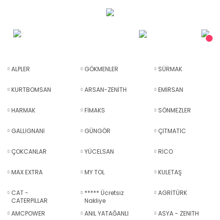
ALPLER
GÖKMENLER
SÜRMAK
KURTBOMSAN
ARSAN-ZENİTH
EMİRSAN
HARMAK
FİMAKS
SÖNMEZLER
GALLİGNANİ
GÜNGÖR
ÇİTMATİC
ÇOKCANLAR
YÜCELSAN
RİCO
MAX EXTRA
MY TOL
KULETAŞ
CAT -
***** Ücretsiz
AGRİTÜRK
CATERPİLLAR
Nakliye
AMCPOWER
ANIL YATAĞANLI
ASYA - ZENITH