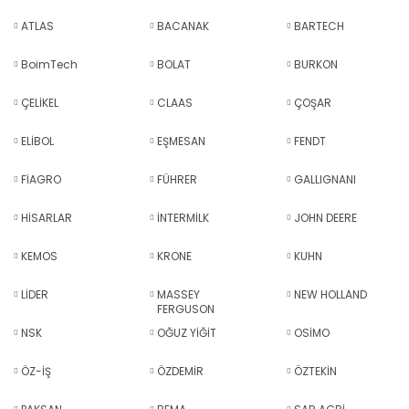
ATLAS
BACANAK
BARTECH
BoimTech
BOLAT
BURKON
ÇELİKEL
CLAAS
ÇOŞAR
ELİBOL
EŞMESAN
FENDT
FİAGRO
FÜHRER
GALLIGNANI
HİSARLAR
İNTERMİLK
JOHN DEERE
KEMOS
KRONE
KUHN
LİDER
MASSEY
NEW HOLLAND
FERGUSON
NSK
OĞUZ YİĞİT
OSİMO
ÖZ-İŞ
ÖZDEMİR
ÖZTEKİN