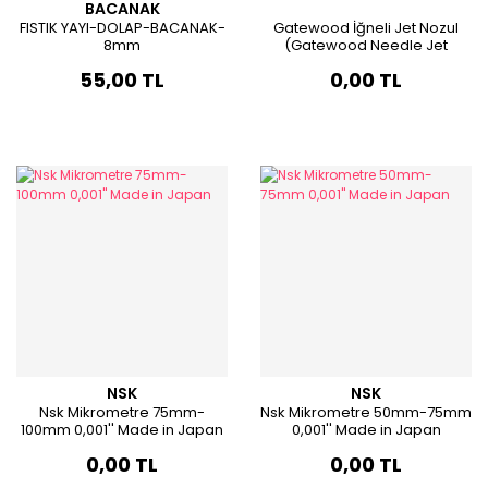
BACANAK
FISTIK YAYI-DOLAP-BACANAK-
Gatewood İğneli Jet Nozul
8mm
(Gatewood Needle Jet
Nozzle (Pyrex) Screened .040
55,00 TL
0,00 TL
Orifice)
NSK
NSK
Nsk Mikrometre 75mm-
Nsk Mikrometre 50mm-75mm
100mm 0,001'' Made in Japan
0,001'' Made in Japan
0,00 TL
0,00 TL