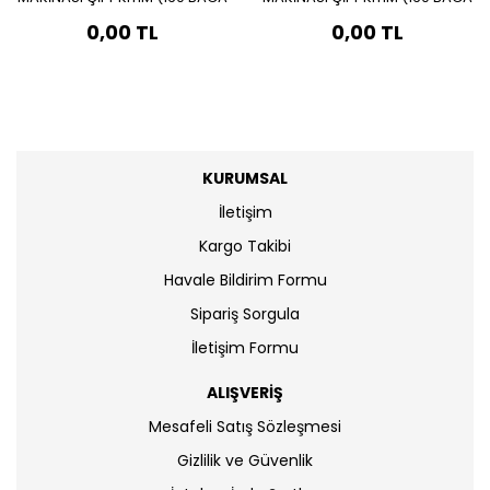
DÖNER-BAĞIMLI HİDROLİKLİ)
DÖNER-BAĞIMLI HİDROLİKLİ)
0,00 TL
0,00 TL
*ÇELİKEL*
*ÇELİKEL*
KURUMSAL
İletişim
Kargo Takibi
Havale Bildirim Formu
Sipariş Sorgula
İletişim Formu
ALIŞVERİŞ
Mesafeli Satış Sözleşmesi
Gizlilik ve Güvenlik