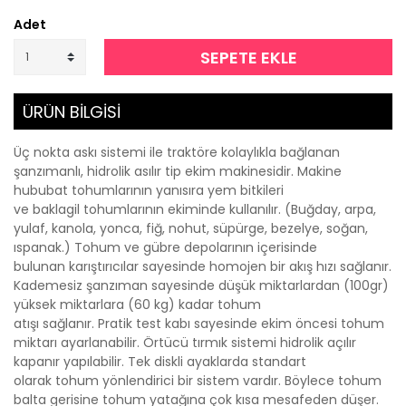
Adet
SEPETE EKLE
ÜRÜN BİLGİSİ
Üç nokta askı sistemi ile traktöre kolaylıkla bağlanan
şanzımanlı, hidrolik asılır tip ekim makinesidir. Makine
hububat tohumlarının yanısıra yem bitkileri
ve baklagil tohumlarının ekiminde kullanılır. (Buğday, arpa,
yulaf, kanola, yonca, fiğ, nohut, süpürge, bezelye, soğan,
ıspanak.) Tohum ve gübre depolarının içerisinde
bulunan karıştırıcılar sayesinde homojen bir akış hızı sağlanır.
Kademesiz şanzıman sayesinde düşük miktarlardan (100gr)
yüksek miktarlara (60 kg) kadar tohum
atışı sağlanır. Pratik test kabı sayesinde ekim öncesi tohum
miktarı ayarlanabilir. Örtücü tırmık sistemi hidrolik açılır
kapanır yapılabilir. Tek diskli ayaklarda standart
olarak tohum yönlendirici bir sistem vardır. Böylece tohum
balta gerisine tohum yatağına çok kısa mesafeden düşer.