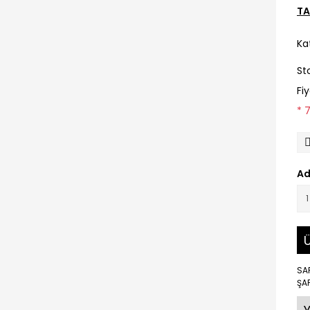
TA
Ka
St
Fi
* 
Ad
Ü
SA
ŞAF