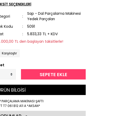
KSİT SEÇENEKLERİ
Sap - Dal Parçalama Makinesi
tegori
Yedek Parçaları
ok Kodu
5091
yat
5.833,33 TL + KDV
7.000,00 TL den başlayan taksitlerle!
Karşılaştır
et
SEPETE EKLE
RÜN BİLGİSİ
P PARÇALAMA MAKİNASI ŞAFTI
T T7 061 B12 A11 A *AKSAN*