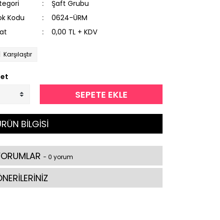
tegori
Şaft Grubu
ok Kodu
0624-ÜRM
yat
0,00 TL + KDV
Karşılaştır
et
SEPETE EKLE
RÜN BİLGİSİ
YORUMLAR
- 0 yorum
NERİLERİNİZ