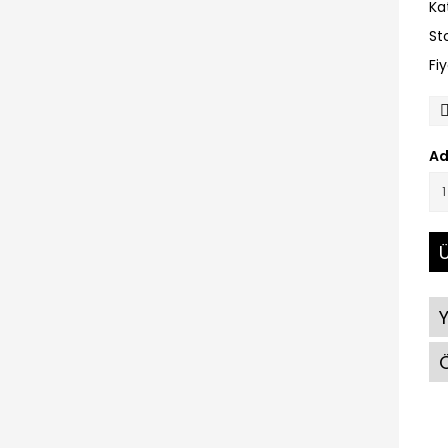
Ka
St
Fi
Ad
Ü
Ö