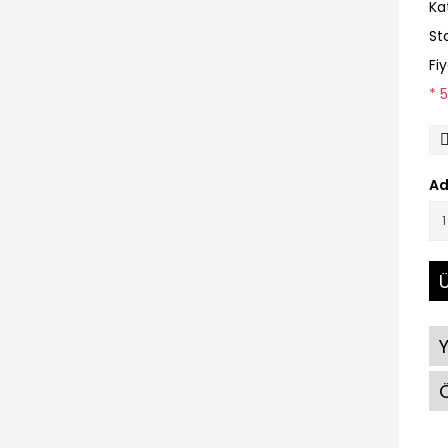
Ka
St
Fi
* 
Ad
Ü
Ö