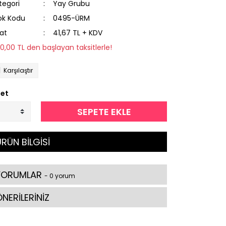
tegori
Yay Grubu
ok Kodu
0495-ÜRM
yat
41,67 TL + KDV
50,00 TL den başlayan taksitlerle!
Karşılaştır
et
SEPETE EKLE
RÜN BİLGİSİ
YORUMLAR
- 0 yorum
NERİLERİNİZ