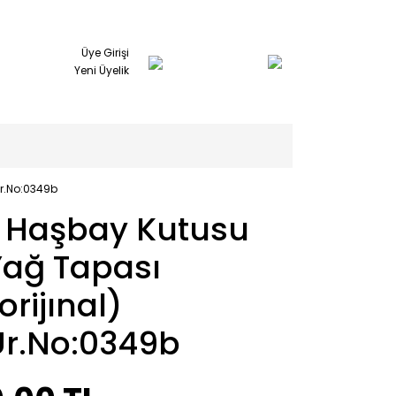
Üye Girişi
Yeni Üyelik
Ür.No:0349b
L Haşbay Kutusu
Yağ Tapası
orijınal)
Ür.No:0349b