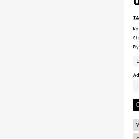
0
TA
Ka
St
Fi
Ad
Ü