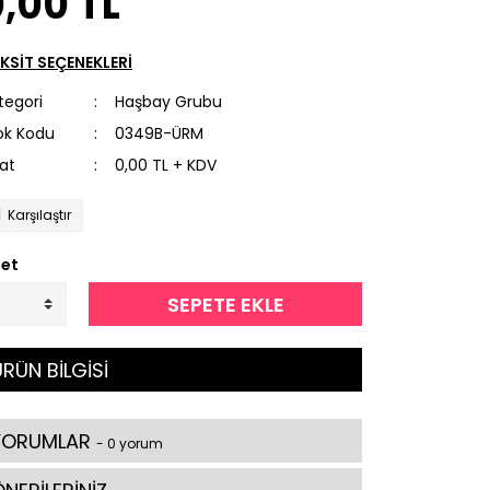
,00 TL
KSİT SEÇENEKLERİ
tegori
Haşbay Grubu
ok Kodu
0349B-ÜRM
yat
0,00 TL + KDV
Karşılaştır
et
SEPETE EKLE
RÜN BİLGİSİ
YORUMLAR
- 0 yorum