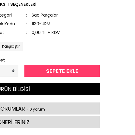
KSİT SEÇENEKLERİ
tegori
Sac Parçalar
ok Kodu
1130-ÜRM
yat
0,00 TL + KDV
Karşılaştır
et
SEPETE EKLE
RÜN BİLGİSİ
YORUMLAR
- 0 yorum
NERİLERİNİZ