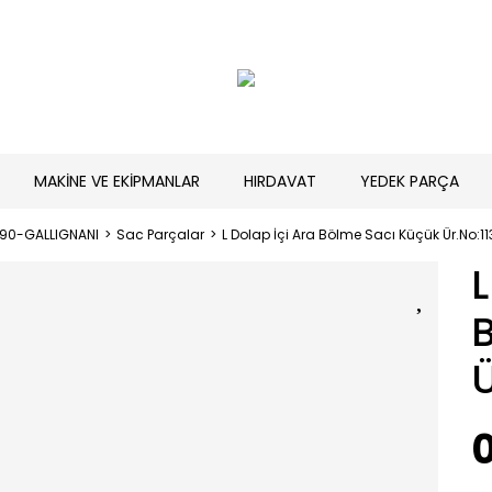
MAKİNE VE EKİPMANLAR
HIRDAVAT
YEDEK PARÇA
190-GALLIGNANI
Sac Parçalar
L Dolap İçi Ara Bölme Sacı Küçük Ür.No:11
L
Ü
0