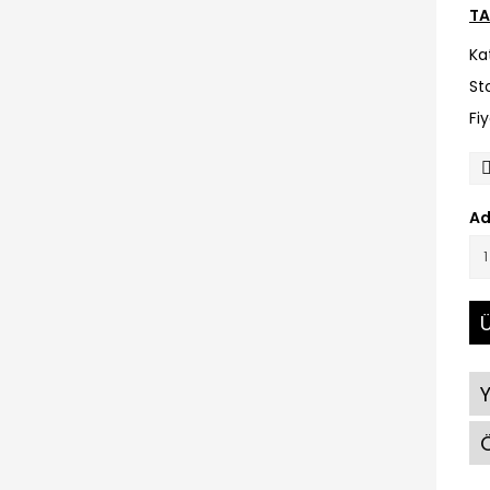
TA
Ka
St
Fi
Ad
Ü
Ö