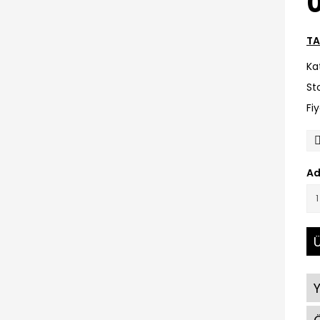
0
TA
Ka
St
Fi
Ad
Ü