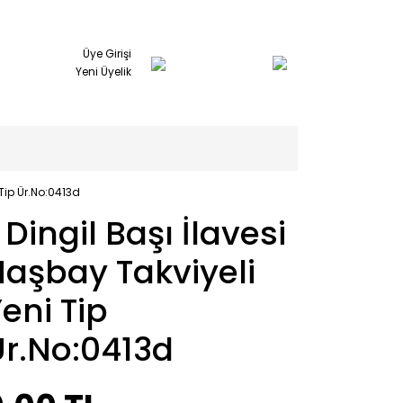
Üye Girişi
Yeni Üyelik
 Tip Ür.No:0413d
 Dingil Başı İlavesi
aşbay Takviyeli
eni Tip
Ür.No:0413d