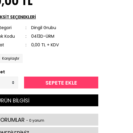
,00 TL
KSİT SEÇENEKLERİ
tegori
Dingil Grubu
ok Kodu
0413D-ÜRM
yat
0,00 TL + KDV
Karşılaştır
et
SEPETE EKLE
RÜN BİLGİSİ
YORUMLAR
- 0 yorum