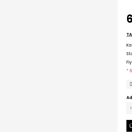
TA
Ka
St
Fi
* 
Ad
Ü