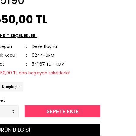
*5190*
650,00 TL
KSİT SEÇENEKLERİ
tegori
Deve Boynu
ok Kodu
0244-ÜRM
yat
541,67 TL + KDV
650,00 TL den başlayan taksitlerle!
Karşılaştır
et
SEPETE EKLE
RÜN BİLGİSİ