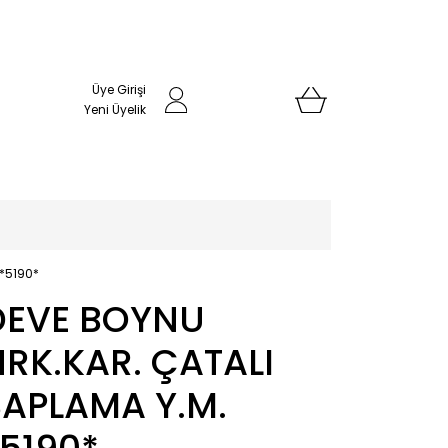
Üye Girişi
Yeni Üyelik
 *5190*
DEVE BOYNU
HRK.KAR. ÇATALI
SAPLAMA Y.M.