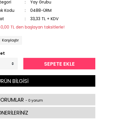
tegori
Yay Grubu
ok Kodu
0488-ÜRM
yat
33,33 TL + KDV
40,00 TL den başlayan taksitlerle!
Karşılaştır
et
SEPETE EKLE
RÜN BİLGİSİ
YORUMLAR
- 0 yorum
NERİLERİNİZ