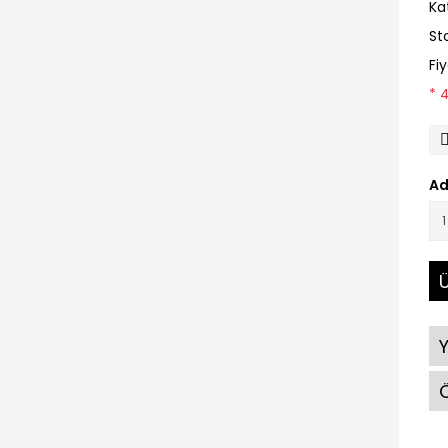
Ka
St
Fi
* 
Ad
Ü
Ö