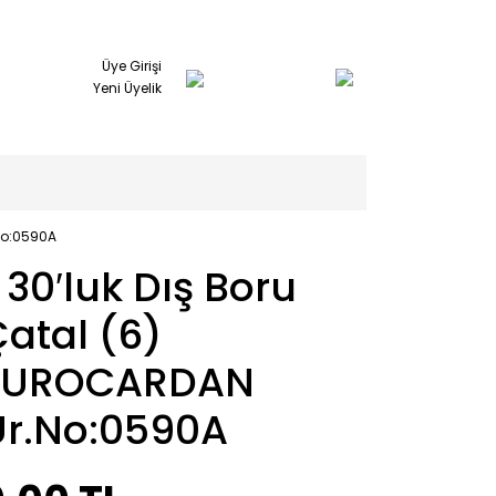
Üye Girişi
Yeni Üyelik
.No:0590A
 30′luk Dış Boru
atal (6)
EUROCARDAN
Ür.No:0590A