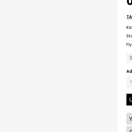
0
TA
Ka
St
Fi
Ad
Ü