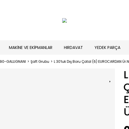
MAKİNE VE EKİPMANLAR
HIRDAVAT
YEDEK PARÇA
190-GALLIGNANI
Şaft Grubu
L 30′luk Dış Boru Çatal (6) EUROCARDAN Ür
L
Ç