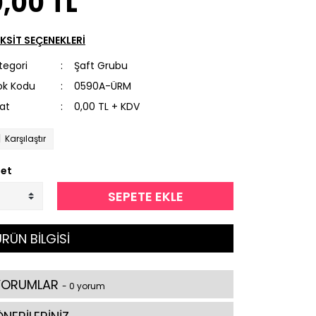
,00 TL
KSİT SEÇENEKLERİ
tegori
Şaft Grubu
ok Kodu
0590A-ÜRM
yat
0,00 TL + KDV
Karşılaştır
et
SEPETE EKLE
RÜN BİLGİSİ
YORUMLAR
- 0 yorum