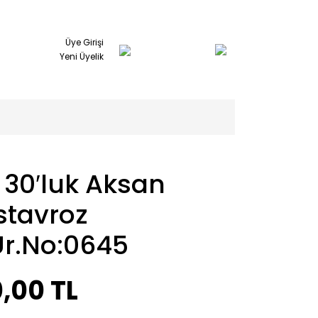
Üye Girişi
Yeni Üyelik
 30′luk Aksan
stavroz
Ür.No:0645
,00 TL