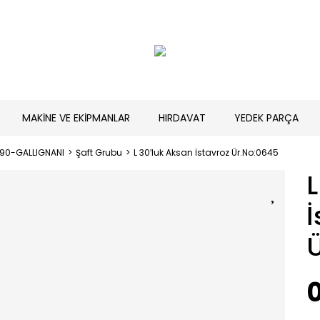
MAKİNE VE EKİPMANLAR
HIRDAVAT
YEDEK PARÇA
190-GALLIGNANI
Şaft Grubu
L 30′luk Aksan İstavroz Ür.No:0645
L
İ
0