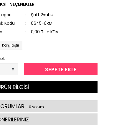
KSİT SEÇENEKLERİ
tegori
Şaft Grubu
ok Kodu
0645-ÜRM
yat
0,00 TL + KDV
Karşılaştır
et
SEPETE EKLE
RÜN BİLGİSİ
YORUMLAR
- 0 yorum
NERİLERİNİZ