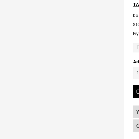
TA
Ka
St
Fi
Ad
Ü
Ö