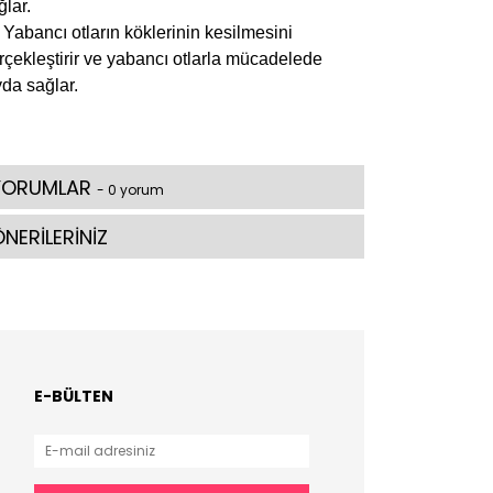
ğlar.
Yabancı otların köklerinin kesilmesini
rçekleştirir ve yabancı otlarla mücadelede
yda sağlar.
YORUMLAR
- 0 yorum
NERİLERİNİZ
E-BÜLTEN