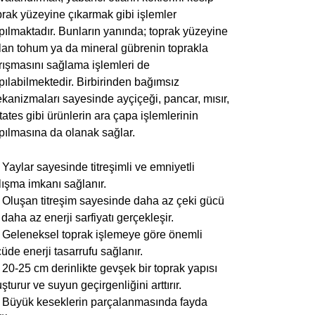
prak yüzeyine çıkarmak gibi işlemler
pılmaktadır. Bunların yanında; toprak yüzeyine
ılan tohum ya da mineral gübrenin toprakla
rışmasını sağlama işlemleri de
pılabilmektedir. Birbirinden bağımsız
kanizmaları sayesinde ayçiçeği, pancar, mısır,
tates gibi ürünlerin ara çapa işlemlerinin
pılmasına da olanak sağlar.
Yaylar sayesinde titreşimli ve emniyetli
lışma imkanı sağlanır.
Oluşan titreşim sayesinde daha az çeki gücü
 daha az enerji sarfiyatı gerçekleşir.
Geleneksel toprak işlemeye göre önemli
çüde enerji tasarrufu sağlanır.
20-25 cm derinlikte gevşek bir toprak yapısı
uşturur ve suyun geçirgenliğini arttırır.
Büyük keseklerin parçalanmasında fayda