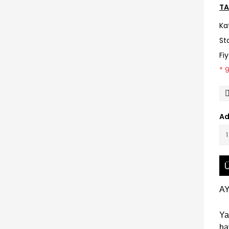
TA
Ka
St
Fi
* 
Ad
Ü
A
Ya
ha