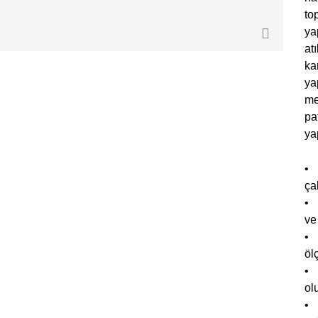
to
ya
at
ka
ya
me
pa
ya
• 
ça
• 
ve
• 
öl
• 
ol
• 