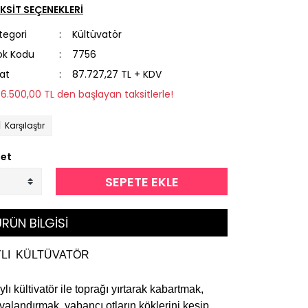
KSİT SEÇENEKLERİ
tegori
Kültüvatör
ok Kodu
7756
yat
87.727,27 TL + KDV
96.500,00 TL den başlayan taksitlerle!
Karşılaştır
et
SEPETE EKLE
RÜN BİLGİSİ
YLI KÜLTÜVATÖR
ylı kültivatör ile toprağı yırtarak kabartmak,
valandırmak, yabancı otların köklerini kesip