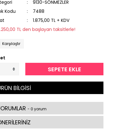
tegori
9130-SÖNMEZLER
ok Kodu
7488
yat
1.875,00 TL + KDV
2.250,00 TL den başlayan taksitlerle!
Karşılaştır
et
SEPETE EKLE
RÜN BİLGİSİ
YORUMLAR
- 0 yorum
NERİLERİNİZ