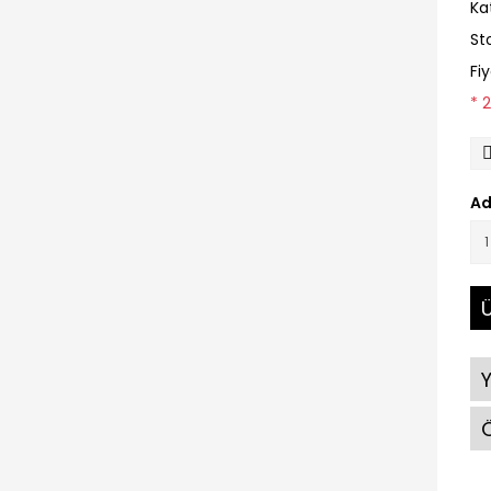
Ka
St
Fi
* 
Ad
Ü
Ö