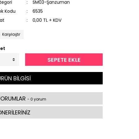
tegori
SM03-Şanzuman
ok Kodu
6535
yat
0,00 TL + KDV
Karşılaştır
et
SEPETE EKLE
RÜN BİLGİSİ
YORUMLAR
- 0 yorum
NERİLERİNİZ