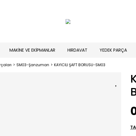
MAKİNE VE EKİPMANLAR
HIRDAVAT
YEDEK PARÇA
çaları
SM03-Şanzuman
KAYICILI ŞAFT BORUSU-SM03
K
0
TA