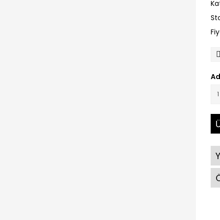
Ka
St
Fi
Ad
Ü
Ö