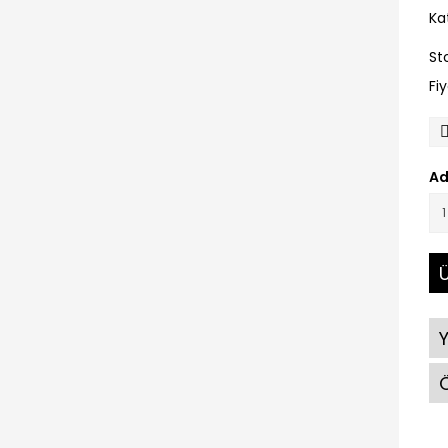
Ka
St
Fi
Ad
Ü
Ö