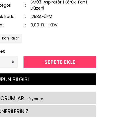
SM03-Aspiratör (Körük-Fan)
tegori
Düzeni
ok Kodu
1258A-ÜRM
yat
0,00 TL + KDV
Karşılaştır
et
SEPETE EKLE
RÜN BİLGİSİ
YORUMLAR
- 0 yorum
NERİLERİNİZ