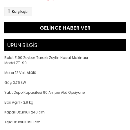
Karşılaştır
GELİNCE HABER VER
ÜRÜN BİLGİSİ
Bolat Zt90 Zeybek Taraklı Zeytin Hasat Makinası
Model ZT-90
Motor 12 Volt Akülü
Güç 0,75 kW
Yakit Depo Kapasitesi 90 Amper Akü Opsiyonel
Bos Agirlik 2,9 kg
Kapali Uzunluk 240 cm
Açik Uzunluk 350 cm