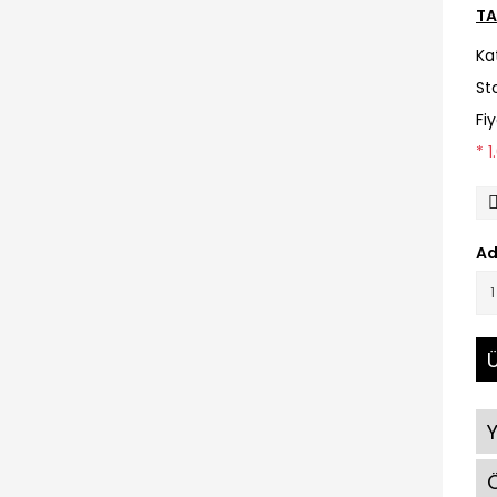
TA
Ka
St
Fi
* 
Ad
Ü
Ö