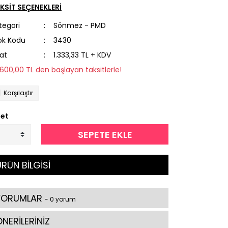
KSİT SEÇENEKLERİ
tegori
Sönmez - PMD
ok Kodu
3430
yat
1.333,33 TL + KDV
1.600,00 TL den başlayan taksitlerle!
Karşılaştır
et
SEPETE EKLE
RÜN BİLGİSİ
YORUMLAR
- 0 yorum
NERİLERİNİZ