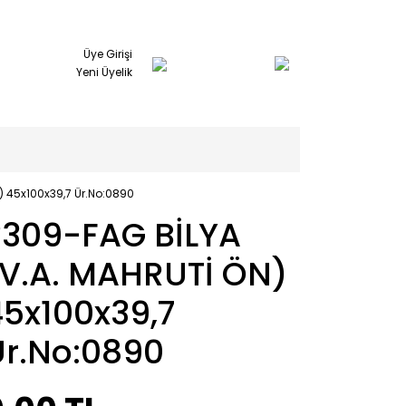
Üye Girişi
Yeni Üyelik
) 45x100x39,7 Ür.No:0890
3309-FAG BİLYA
(V.A. MAHRUTİ ÖN)
45x100x39,7
Ür.No:0890