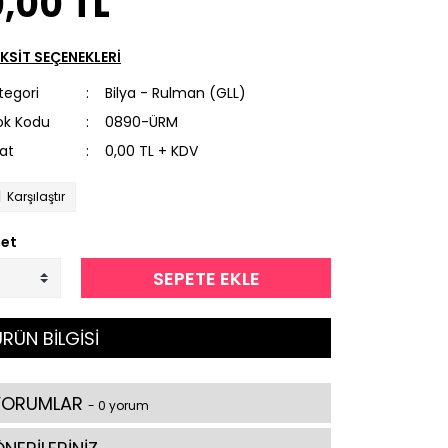
,00 TL
KSİT SEÇENEKLERİ
tegori
Bilya - Rulman (GLL)
ok Kodu
0890-ÜRM
yat
0,00 TL + KDV
Karşılaştır
et
SEPETE EKLE
RÜN BİLGİSİ
YORUMLAR
- 0 yorum