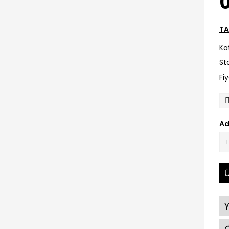
0
TA
Ka
St
Fi
Ad
Ü