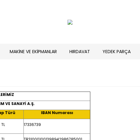
MAKİNE VE EKİPMANLAR
HIRDAVAT
YEDEK PARÇA
LERİMİZ
M VE SANAYİ A.Ş.
ap Türü
IBAN Numarası
TL
17336739
TL
TR310001001398942986785001